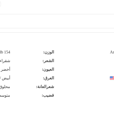
Ar
الوزن:
154 lb
الشعر:
شقراء
العيون:
أخضر
العرق:
أبيض /
شعرالعانة:
محلوق
قضيب:
متوسط