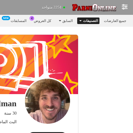
2251 متواجد
جميع العارضات
التصنيفات
السابق
كل العروض
المسابقات
lman
30 سنة
البث الماضي: 7.06.26