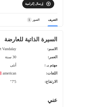
إرسال إكرامية
التعريف
الصور
1
السيرة الذاتية للعارضة
الاسم:
t Vandalay
العمر:
30 سنة
مهتم بـ :
أنثى
اللغات:
american
الارتفاع:
5'7"
عني